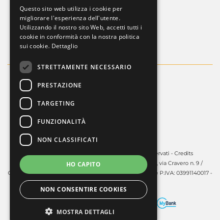
Privacy Policy
Questo sito web utilizza i cookie per
ENGLISH
migliorare l'esperienza dell'utente.
Whistleblowing
Utilizzando il nostro sito Web, accetti tutti i
Dati societari
cookie in conformità con la nostra politica
sui cookie.
Dettaglio
STRETTAMENTE NECESSARIO
PRESTAZIONE
TARGETING
FUNZIONALITÀ
NON CLASSIFICATI
Copyright © 2025 - Guardini S.p.A. Tutti i diritti riservati -
Credits
Guardini S.p.A. - Sede legale in Volpiano (TO) - 10088, via Cravero n. 9 /
HO CAPITO
Capitale sociale: € 450.000,00 i.v. - R.E.A. TO: 606141 C.F. e P.IVA: 03991140017 -
PEC:
guardinispa@pec.unonet.it
NON CONSENTIRE COOKIES
MOSTRA DETTAGLI