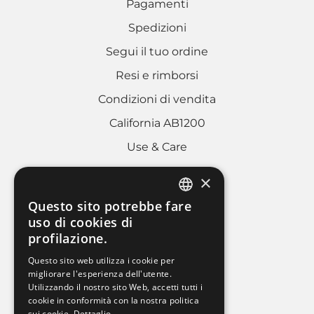
Pagamenti
Spedizioni
Segui il tuo ordine
Resi e rimborsi
Condizioni di vendita
California AB1200
Use & Care
×
AREA LEGALE
Questo sito potrebbe fare
ITALIAN
uso di cookies di
Cookies policy
profilazione.
FRENCH
Privacy Policy
Questo sito web utilizza i cookie per
ENGLISH
migliorare l'esperienza dell'utente.
Whistleblowing
Utilizzando il nostro sito Web, accetti tutti i
Dati societari
cookie in conformità con la nostra politica
sui cookie.
Dettaglio