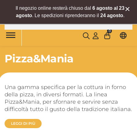
×
Il negozio online resterà chiuso dal
6 agosto al 23
agosto
. Le spedizioni riprenderanno il
24 agosto
.
Skip to main content
0
Pizza&Mania
Una gamma specifica per la cottura in forno
della pizza, in diversi formati. La linea
Pizza&Mania, per sfornare e servire senza
difficoltà tutto il gusto della tradizione italiana.
LEGGI DI PIÙ