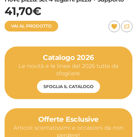
41,70€
VAI AL PRODOTTO
Catalogo 2026
Le novità e le linee del 2026 tutte da
sfogliare.
SFOGLIA IL CATALOGO
Offerte Esclusive
Articoli scontatissimi e occasioni da non
perdere!