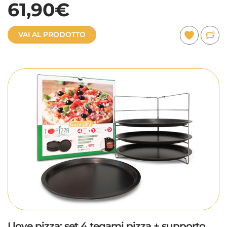
61,90€
VAI AL PRODOTTO
I love pizza: set 4 tegami pizza + supporto