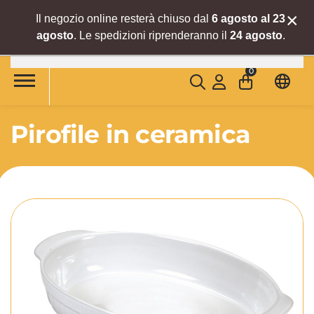
×
Il negozio online resterà chiuso dal
6 agosto al 23
agosto
. Le spedizioni riprenderanno il
24 agosto
.
Skip to main content
0
Pirofile in ceramica