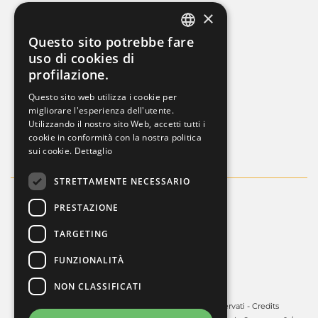
×
AREA LEGALE
Questo sito potrebbe fare
ITALIAN
uso di cookies di
Cookies policy
profilazione.
FRENCH
Privacy Policy
Questo sito web utilizza i cookie per
ENGLISH
migliorare l'esperienza dell'utente.
Whistleblowing
Utilizzando il nostro sito Web, accetti tutti i
Dati societari
cookie in conformità con la nostra politica
sui cookie.
Dettaglio
STRETTAMENTE NECESSARIO
PRESTAZIONE
TARGETING
FUNZIONALITÀ
NON CLASSIFICATI
Copyright © 2025 - Guardini S.p.A. Tutti i diritti riservati -
Credits