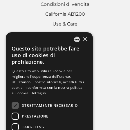
Condizioni di vendita
California AB1200
Use & Care
×
AREA LEGALE
Questo sito potrebbe fare
ITALIAN
uso di cookies di
Cookies policy
profilazione.
FRENCH
Privacy Policy
Questo sito web utilizza i cookie per
ENGLISH
migliorare l'esperienza dell'utente.
Whistleblowing
Utilizzando il nostro sito Web, accetti tutti i
Dati societari
cookie in conformità con la nostra politica
sui cookie.
Dettaglio
STRETTAMENTE NECESSARIO
PRESTAZIONE
TARGETING