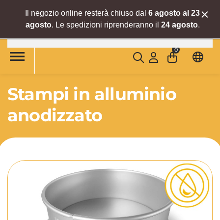
×
Il negozio online resterà chiuso dal
6 agosto al 23
agosto
. Le spedizioni riprenderanno il
24 agosto
.
Skip to main content
0
Stampi in alluminio
anodizzato