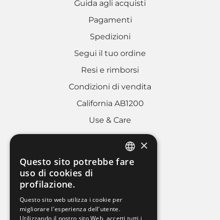
Guida agli acquisti
Pagamenti
Spedizioni
Segui il tuo ordine
Resi e rimborsi
Condizioni di vendita
California AB1200
Use & Care
×
AREA LEGALE
Questo sito potrebbe fare
ITALIAN
uso di cookies di
Cookies policy
profilazione.
FRENCH
Privacy Policy
Questo sito web utilizza i cookie per
ENGLISH
migliorare l'esperienza dell'utente.
Whistleblowing
Utilizzando il nostro sito Web, accetti tutti i