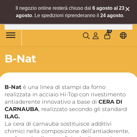
×
Il negozio online resterà chiuso dal
6 agosto al 23
agosto
. Le spedizioni riprenderanno il
24 agosto
.
Skip to main content
0
B-Nat
B-Nat
è una linea di stampi da forno
realizzata in acciaio Hi-Top con rivestimento
antiaderente innovativo a base di
CERA DI
CARNAUBA
, realizzato secondo gli standard
ILAG.
La cera di carnauba sostituisce additivi
chimici nella composizione dell’antiaderente,