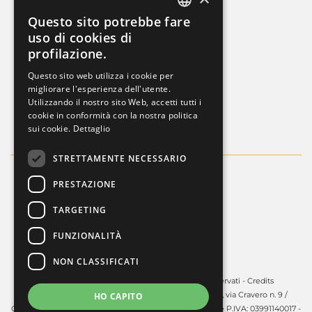
AREA LEGALE
Questo sito potrebbe fare
ITALIAN
uso di cookies di
Cookies policy
profilazione.
FRENCH
Privacy Policy
Questo sito web utilizza i cookie per
ENGLISH
migliorare l'esperienza dell'utente.
Whistleblowing
Utilizzando il nostro sito Web, accetti tutti i
Dati societari
cookie in conformità con la nostra politica
sui cookie.
Dettaglio
STRETTAMENTE NECESSARIO
PRESTAZIONE
TARGETING
FUNZIONALITÀ
NON CLASSIFICATI
Copyright © 2025 - Guardini S.p.A. Tutti i diritti riservati -
Credits
Guardini S.p.A. - Sede legale in Volpiano (TO) - 10088, via Cravero n. 9 /
HO CAPITO
Capitale sociale: € 450.000,00 i.v. - R.E.A. TO: 606141 C.F. e P.IVA: 03991140017 -