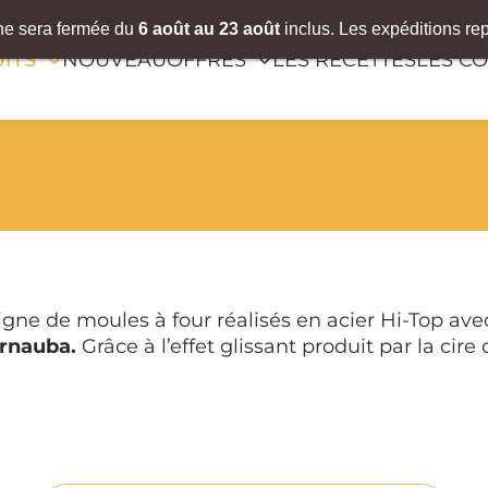
gne sera fermée du
6
août
au 23 août
inclus. Les expéditions re
ITS
NOUVEAU
OFFRES
LES RECETTES
LES CO
ligne de moules à four réalisés en acier Hi-Top a
arnauba.
Grâce à l’effet glissant produit par la ci