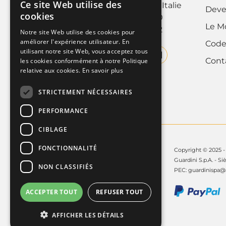
Ce site Web utilise des
10088 Volpiano (Torino), Italie
ITALIAN
Deve
cookies
Tel. +39 011.9952890
Le M
FRENCH
Fax +39 011.9952142
Notre site Web utilise des cookies pour
améliorer l'expérience utilisateur. En
Code
ENGLISH
utilisant notre site Web, vous acceptez tous
Cont
les cookies conformément à notre Politique
relative aux cookies.
En savoir plus
STRICTEMENT NÉCESSAIRES
PERFORMANCE
CIBLAGE
FONCTIONNALITÉ
Copyright © 2025 - 
Guardini S.p.A. - Si
NON CLASSIFIÉS
PEC:
guardinispa@p
ACCEPTER TOUT
REFUSER TOUT
AFFICHER LES DÉTAILS