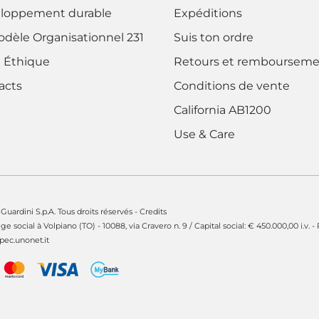
loppement durable
Expéditions
odèle Organisationnel 231
Suis ton ordre
 Éthique
Retours et rembourseme
acts
Conditions de vente
California AB1200
Use & Care
Guardini S.p.A. Tous droits réservés -
Credits
ège social à Volpiano (TO) - 10088, via Cravero n. 9 / Capital social: € 450.000,00 i.v. -
ec.unonet.it