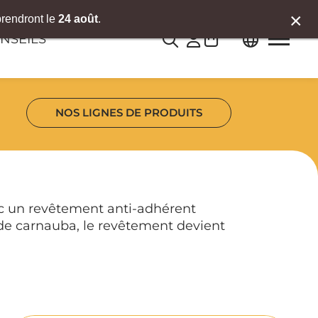
×
prendront le
24 août
.
0
NSEILS
NOS LIGNES DE PRODUITS
vec un revêtement anti-adhérent
re de carnauba, le revêtement devient