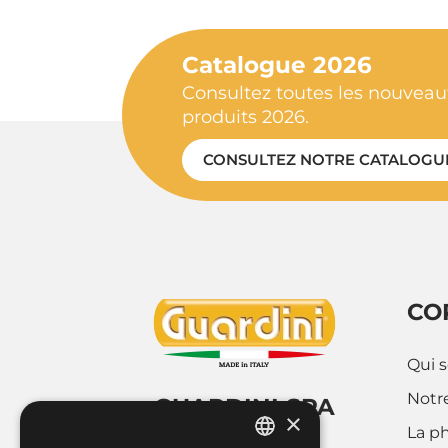
Catalogue 2026
Consultez toutes les nouveaut
produits 2026.
CONSULTEZ NOTRE CATALOGU
CO
Qui 
Notre
GUARDINI SPA
×
La p
Via Cravero 9