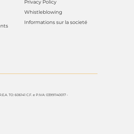
Privacy Policy
Whistleblowing
Informations sur la societé
nts
 R.E.A. TO: 606141 C.F. e P.IVA: 03991140017 -