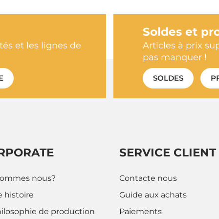
Soldes et pr
és et les lignes de
Articles à prix su
pas manquer !
E
SOLDES
P
RPORATE
SERVICE CLIENT
sommes nous?
Contacte nous
 histoire
Guide aux achats
hilosophie de production
Paiements