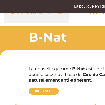
La boutique en li
PRODU
Accéder au contenu principal
B-Nat
La nouvelle gamme
B-Nat
est une 
double couche à base de
Cire de C
naturellement anti-adhérent
.
LIRE LA SUITE