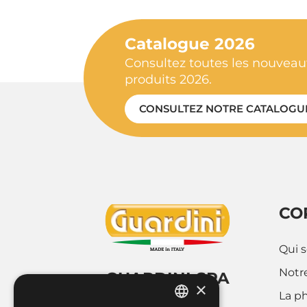
Catalogue 2026
Consultez toutes les nouveaut
produits 2026.
CONSULTEZ NOTRE CATALOGU
CO
Qui 
Notre
GUARDINI SPA
×
La p
Via Cravero 9