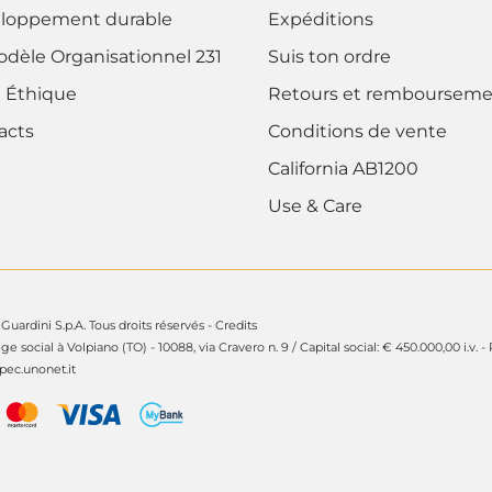
loppement durable
Expéditions
odèle Organisationnel 231
Suis ton ordre
 Éthique
Retours et rembourseme
acts
Conditions de vente
California AB1200
Use & Care
Guardini S.p.A. Tous droits réservés -
Credits
ège social à Volpiano (TO) - 10088, via Cravero n. 9 / Capital social: € 450.000,00 i.v. -
ec.unonet.it