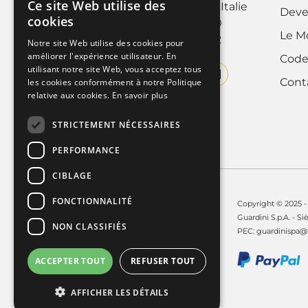
Ce site Web utilise des
10088 Volpiano (Torino), Italie
ITALIAN
Deve
cookies
Tel. +39 011.9952890
Le M
FRENCH
Fax +39 011.9952142
Notre site Web utilise des cookies pour
améliorer l'expérience utilisateur. En
Code
ENGLISH
utilisant notre site Web, vous acceptez tous
Cont
les cookies conformément à notre Politique
relative aux cookies.
En savoir plus
STRICTEMENT NÉCESSAIRES
PERFORMANCE
CIBLAGE
FONCTIONNALITÉ
Copyright © 2025 - 
Guardini S.p.A. - Si
NON CLASSIFIÉS
PEC:
guardinispa@p
ACCEPTER TOUT
REFUSER TOUT
AFFICHER LES DÉTAILS