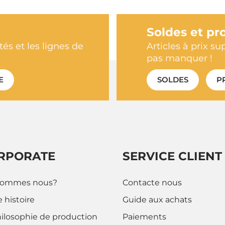
Soldes et pr
és et les lignes de
Articles à prix su
pas manquer !
E
SOLDES
P
RPORATE
SERVICE CLIENT
sommes nous?
Contacte nous
 histoire
Guide aux achats
hilosophie de production
Paiements