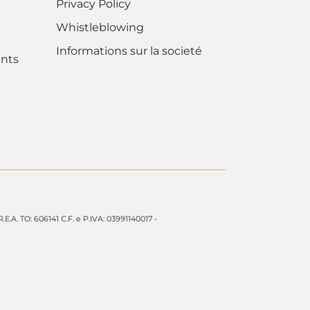
Privacy Policy
Whistleblowing
Informations sur la societé
nts
 R.E.A. TO: 606141 C.F. e P.IVA: 03991140017 -