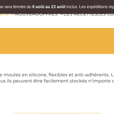
gne sera fermée du
6
août
au 23 août
inclus. Les expéditions re
ITS
NOUVEAU
OFFRES
LES RECETTES
LES CO
moules en silicone, flexibles et anti-adhérents. 
us ils peuvent être facilement stockés n'importe où