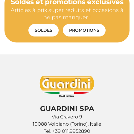
Soldes et promotions exclusives
Articles à prix super réduits et occasions à
ne pas manquer !
SOLDES
PROMOTIONS
GUARDINI SPA
Via Cravero 9
10088 Volpiano (Torino), Italie
Tel. +39 011.9952890