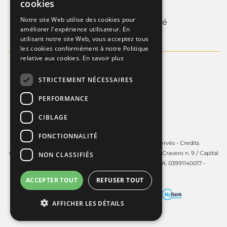
cookies
Whistleblowing
FRENCH
Notre site Web utilise des cookies pour
Informations sur la societé
améliorer l'expérience utilisateur. En
ENGLISH
utilisant notre site Web, vous acceptez tous
les cookies conformément à notre Politique
relative aux cookies.
En savoir plus
STRICTEMENT NÉCESSAIRES
PERFORMANCE
CIBLAGE
FONCTIONNALITÉ
Copyright © 2025 - Guardini S.p.A. Tous droits réservés -
Credits
Guardini S.p.A. - Siège social à Volpiano (TO) - 10088, via Cravero n. 9 / Capital
NON CLASSIFIÉS
social: € 450.000,00 i.v. - R.E.A. TO: 606141 C.F. e P.IVA: 03991140017 -
PEC:
guardinispa@pec.unonet.it
ACCEPTER TOUT
REFUSER TOUT
AFFICHER LES DÉTAILS