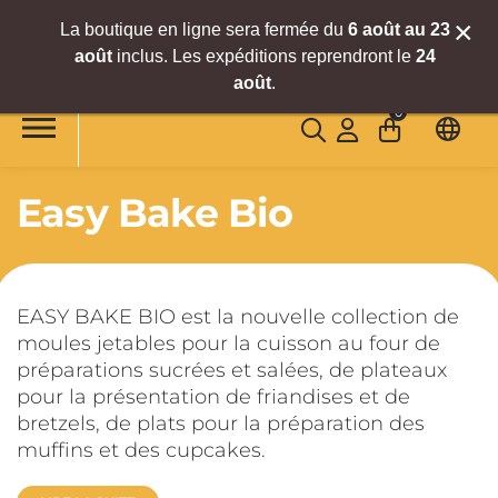
×
La boutique en ligne sera fermée du
6
août
au 23
août
inclus. Les expéditions reprendront le
24
Accéder au contenu principal
août
.
0
Easy Bake Bio
EASY BAKE BIO est la nouvelle collection de
moules jetables pour la cuisson au four de
préparations sucrées et salées, de plateaux
pour la présentation de friandises et de
bretzels, de plats pour la préparation des
muffins et des cupcakes.