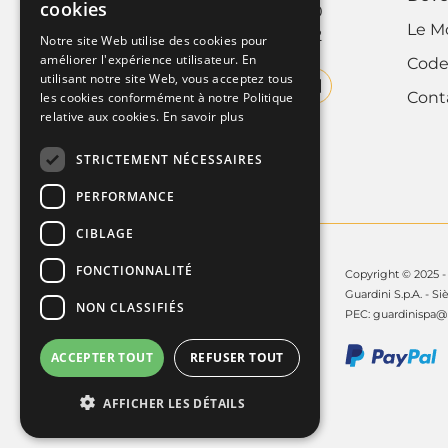
cookies
Tel. +39 011.9952890
Le M
FRENCH
Fax +39 011.9952142
Notre site Web utilise des cookies pour
améliorer l'expérience utilisateur. En
Code
ENGLISH
utilisant notre site Web, vous acceptez tous
Cont
les cookies conformément à notre Politique
relative aux cookies.
En savoir plus
STRICTEMENT NÉCESSAIRES
PERFORMANCE
CIBLAGE
FONCTIONNALITÉ
Copyright © 2025 - 
Guardini S.p.A. - Si
NON CLASSIFIÉS
PEC:
guardinispa@p
ACCEPTER TOUT
REFUSER TOUT
AFFICHER LES DÉTAILS