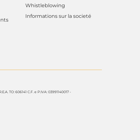
Whistleblowing
Informations sur la societé
nts
 R.E.A. TO: 606141 C.F. e P.IVA: 03991140017 -