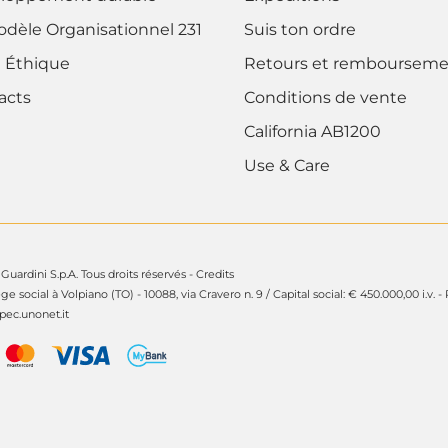
odèle Organisationnel 231
Suis ton ordre
 Éthique
Retours et rembourseme
acts
Conditions de vente
California AB1200
Use & Care
Guardini S.p.A. Tous droits réservés -
Credits
ège social à Volpiano (TO) - 10088, via Cravero n. 9 / Capital social: € 450.000,00 i.v. -
ec.unonet.it