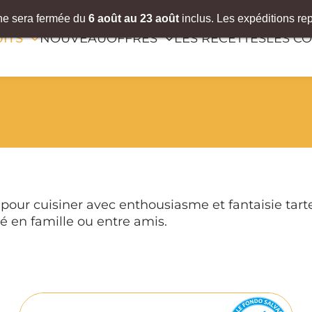
gne sera fermée du
6
août
au 23 août
inclus. Les expéditions re
ITS
NOUVEAU
OFFRES
LES RECETTES
LES CO
ur cuisiner avec enthousiasme et fantaisie tartes
é en famille ou entre amis.