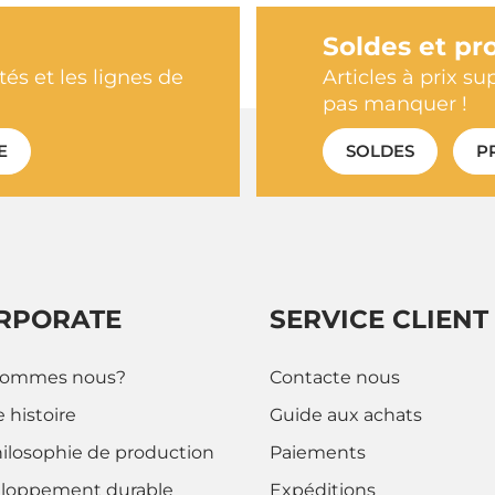
Soldes et pr
és et les lignes de
Articles à prix su
pas manquer !
E
SOLDES
P
RPORATE
SERVICE CLIENT
sommes nous?
Contacte nous
 histoire
Guide aux achats
hilosophie de production
Paiements
loppement durable
Expéditions