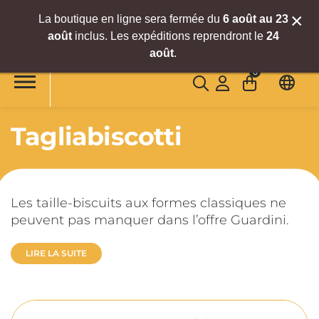
×
La boutique en ligne sera fermée du
6
août
au 23
août
inclus. Les expéditions reprendront le
24
Accéder au contenu principal
août
.
0
Tagliabiscotti
Les taille-biscuits aux formes classiques ne
peuvent pas manquer dans l’offre Guardini.
LIRE LA SUITE