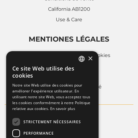
California AB1200
Use & Care
MENTIONES LÉGALES
Politique d'utilisation des cookies
×
Privacy Policy
Ce site Web utilise des
ITALIAN
cookies
Whistleblowing
FRENCH
Notre site Web utilise des cookies pour
Informations sur la societé
améliorer l'expérience utilisateur. En
ENGLISH
utilisant notre site Web, vous acceptez tous
les cookies conformément à notre Politique
relative aux cookies.
En savoir plus
STRICTEMENT NÉCESSAIRES
PERFORMANCE