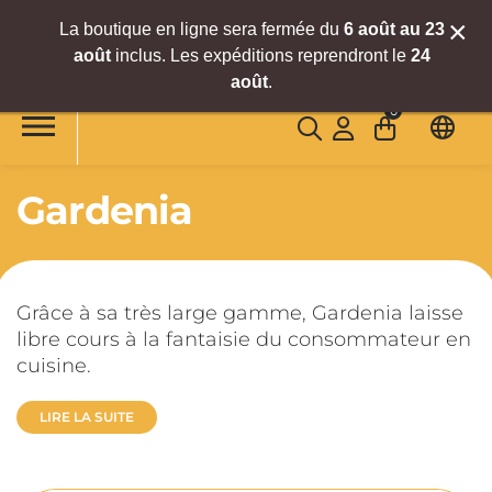
×
La boutique en ligne sera fermée du
6
août
au 23
août
inclus. Les expéditions reprendront le
24
Accéder au contenu principal
août
.
0
Gardenia
Grâce à sa très large gamme, Gardenia laisse
libre cours à la fantaisie du consommateur en
cuisine.
LIRE LA SUITE