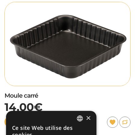
Moule carré
14,00€
×
ACCÉDEZ AU PRODUIT
Ce site Web utilise des
ITALIAN
cookies