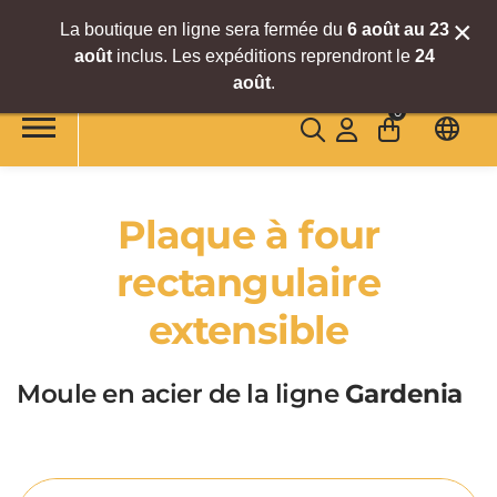
×
La boutique en ligne sera fermée du
6
août
au 23
août
inclus. Les expéditions reprendront le
24
Accéder au contenu principal
août
.
0
Plaque à four
rectangulaire
extensible
Moule en acier de la ligne
Gardenia