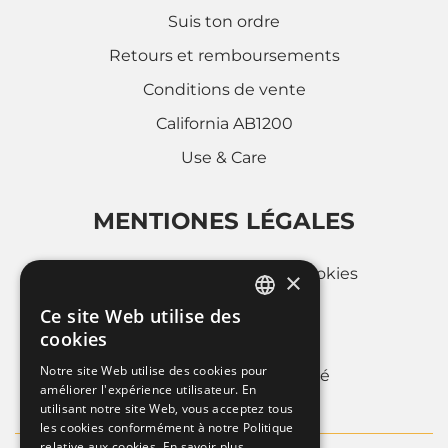
Suis ton ordre
Retours et remboursements
Conditions de vente
California AB1200
Use & Care
MENTIONES LÉGALES
Politique d'utilisation des cookies
×
Privacy Policy
Ce site Web utilise des
ITALIAN
cookies
Whistleblowing
FRENCH
Notre site Web utilise des cookies pour
Informations sur la societé
améliorer l'expérience utilisateur. En
ENGLISH
utilisant notre site Web, vous acceptez tous
les cookies conformément à notre Politique
relative aux cookies.
En savoir plus