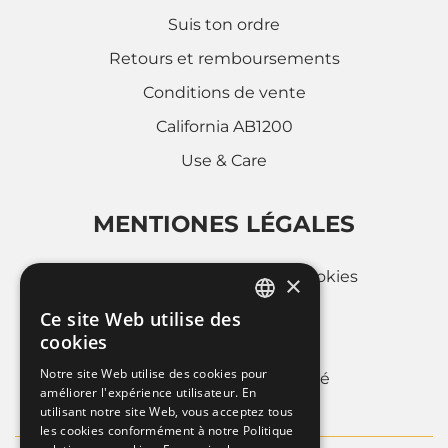
Suis ton ordre
Retours et remboursements
Conditions de vente
California AB1200
Use & Care
MENTIONES LÉGALES
Politique d'utilisation des cookies
×
Privacy Policy
Ce site Web utilise des
ITALIAN
cookies
Whistleblowing
FRENCH
Notre site Web utilise des cookies pour
Informations sur la societé
améliorer l'expérience utilisateur. En
ENGLISH
utilisant notre site Web, vous acceptez tous
les cookies conformément à notre Politique