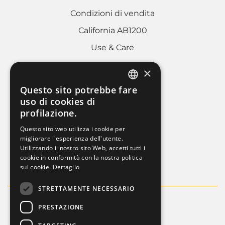
Condizioni di vendita
California AB1200
Use & Care
×
AREA LEGALE
Questo sito potrebbe fare
ITALIAN
uso di cookies di
Cookies policy
profilazione.
FRENCH
Privacy Policy
Questo sito web utilizza i cookie per
ENGLISH
migliorare l'esperienza dell'utente.
Whistleblowing
Utilizzando il nostro sito Web, accetti tutti i
Dati societari
cookie in conformità con la nostra politica
sui cookie.
Dettaglio
STRETTAMENTE NECESSARIO
PRESTAZIONE