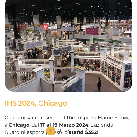
IHS 2024, Chicago
Guardini sarà presente al The Inspired Home Show,
a
Chicago
, dal
17 al 19 Marzo 2024
. L'azienda
1
2
3
4
Guardini esporrà presso lo
stand S3521
.