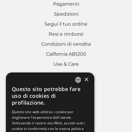
Pagamenti
Spedizioni
Segui il tuo ordine
Resi e rimborsi
Condizioni di vendita
California AB1200
Use & Care
×
AREA LEGALE
Questo sito potrebbe fare
ITALIAN
uso di cookies di
Cookies policy
profilazione.
FRENCH
Privacy Policy
Questo sito web utilizza i cookie per
ENGLISH
migliorare l'esperienza dell'utente.
Whistleblowing
Utilizzando il nostro sito Web, accetti tutti i
Dati societari
cookie in conformità con la nostra politica