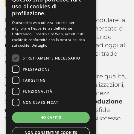
Le
Private Labels
ITALIAN
uso di cookies di
profilazione.
FRENCH
La flessibilità e la capacità di modulare la
Questo sito web utilizza i cookie per
ENGLISH
produzione sulle richieste del mercato ci
migliorare l'esperienza dell'utente.
Utilizzando il nostro sito Web, accetti tutti i
hanno permesso di aprirci al grande
cookie in conformità con la nostra politica
mercato delle private labels
, ad oggi al
sui cookie.
Dettaglio
centro dei principali progetti del trade
STRETTAMENTE NECESSARIO
moderno.
PRESTAZIONE
Questo significa per noi garantire qualità,
TARGETING
volumi, versatilità nelle personalizzazioni,
FUNZIONALITÀ
rintracciabilità del prodotto, a prezzi
competitivi, il tutto con una
produzione
NON CLASSIFICATI
completamente italiana
: una sfida
complessa, ma affrontata con successo.
HO CAPITO
NON CONSENTIRE COOKIES