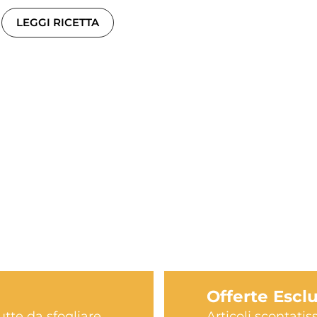
LEGGI RICETTA
Offerte Escl
utte da sfogliare.
Articoli scontati