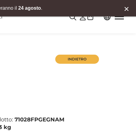
×
eranno il
24 agosto
.
0
I
INDIETRO
dotto:
71028FPGEGNAM
3 kg