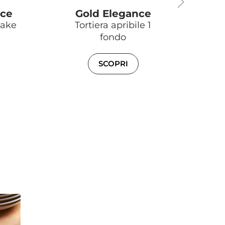
nce
Gold Elegance
G
ake
Tortiera apribile 1
St
fondo
SCOPRI