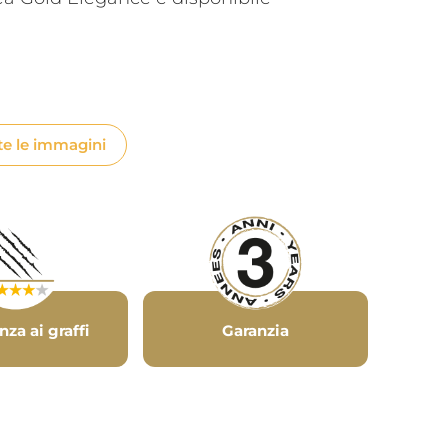
te le immagini
nza ai graffi
Garanzia