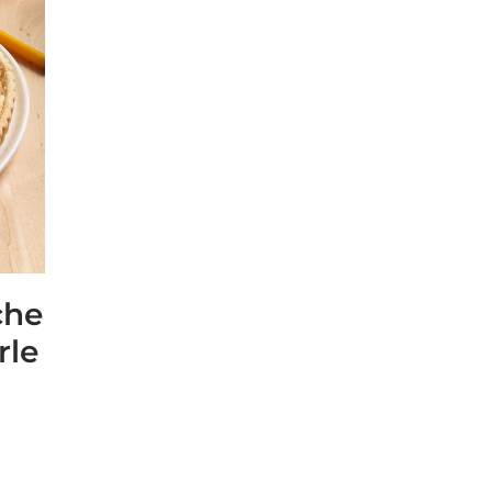
che
rle