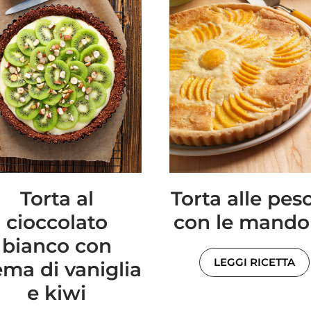
Torta al
Torta alle pes
cioccolato
con le mando
bianco con
LEGGI RICETTA
ema di vaniglia
e kiwi