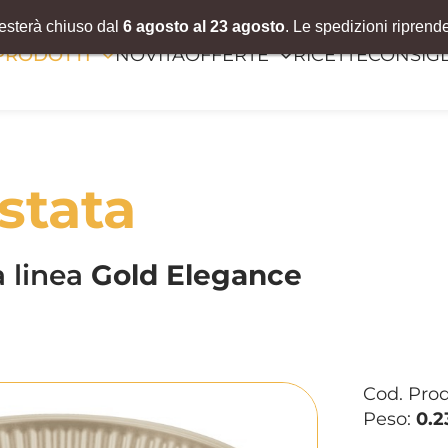
resterà chiuso dal
6 agosto al 23 agosto
. Le spedizioni riprend
PRODOTTI
NOVITÀ
OFFERTE
RICETTE
CONSIGL
stata
a linea
Gold Elegance
Cod. Pro
Peso:
0.2