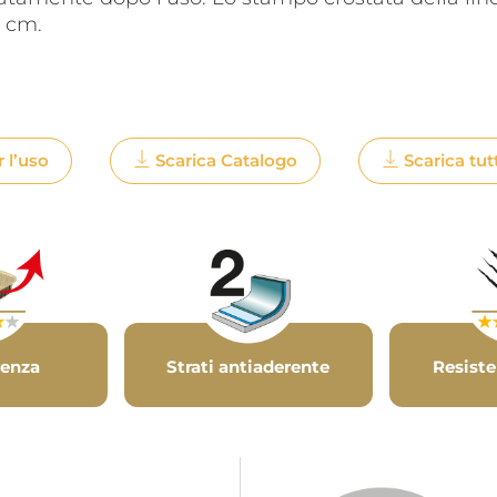
4 cm.
r l’uso
Scarica Catalogo
Scarica tut
renza
Strati antiaderente
Resiste