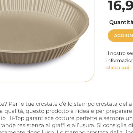
16,
Quantità
AGGIUN
Il nostro se
informazion
clicca qui
.
? Per le tue crostate c’è lo stampo crostata della
a qualità, questo prodotto è l’ideale per preparare l
iaio Hi-Top garantisce cotture perfette e sempre uni
ande resistenza ai graffi e all’usura. Si consiglia d
ratamente dopo l’uso. Lo stampo crostata della lin