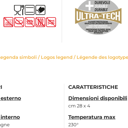
egenda simboli / Logos legend / Légende des logotyp
I
CARATTERISTICHE
 esterno
Dimensioni disponibili
cm 28 x 4
 interno
Temperatura max
agne
230°