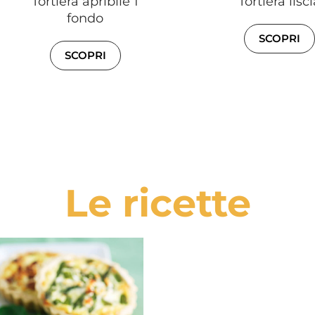
Tortiera apribile 1
Tortiera lisci
fondo
SCOPRI
SCOPRI
Le ricette