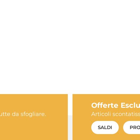
Offerte Escl
utte da sfogliare.
Articoli scontati
SALDI
PRO