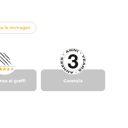
te le immagini
nza ai graffi
Garanzia