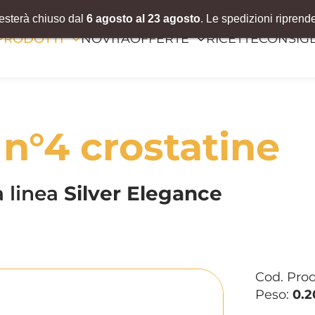
resterà chiuso dal
6 agosto al 23 agosto
. Le spedizioni riprend
PRODOTTI
NOVITÀ
OFFERTE
RICETTE
CONSIGL
n°4 crostatine
a linea
Silver Elegance
Cod. Pro
Peso:
0.2