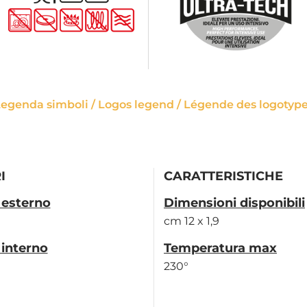
egenda simboli / Logos legend / Légende des logotyp
I
CARATTERISTICHE
 esterno
Dimensioni disponibili
cm 12 x 1,9
 interno
Temperatura max
230°