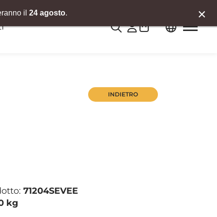
×
eranno il
24 agosto
.
0
I
INDIETRO
dotto:
71204SEVEE
0 kg