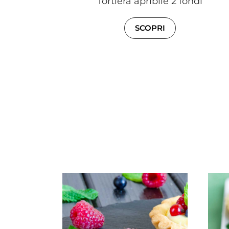
Tortiera apribile 2 fondi
SCOPRI