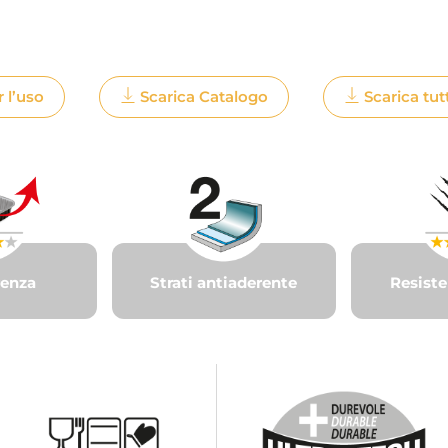
r l’uso
Scarica Catalogo
Scarica tut
renza
Strati antiaderente
Resiste