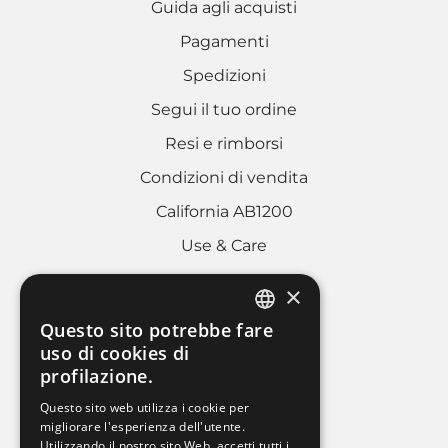
Guida agli acquisti
Pagamenti
Spedizioni
Segui il tuo ordine
Resi e rimborsi
Condizioni di vendita
California AB1200
Use & Care
×
AREA LEGALE
Questo sito potrebbe fare
ITALIAN
uso di cookies di
Cookies policy
profilazione.
FRENCH
Privacy Policy
Questo sito web utilizza i cookie per
ENGLISH
migliorare l'esperienza dell'utente.
Whistleblowing
Utilizzando il nostro sito Web, accetti tutti i