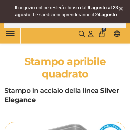
×
Il negozio online resterà chiuso dal
6 agosto al 23
agosto
. Le spedizioni riprenderanno il
24 agosto
.
Skip to main content
0
Stampo apribile
quadrato
Stampo in acciaio della linea
Silver
Elegance