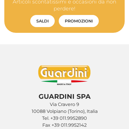
Articoli scontatissimi e occasioni da non
perdere!
SALDI
PROMOZIONI
GUARDINI SPA
Via Cravero 9
10088 Volpiano (Torino), Italia
Tel. +39 011.9952890
Fax +39 011.9952142