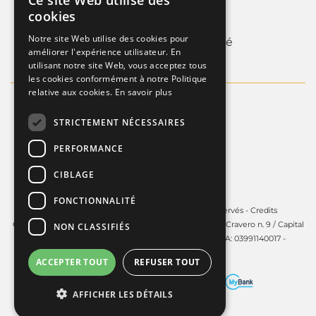
Ce site Web utilise des
ITALIAN
cookies
Whistleblowing
FRENCH
Notre site Web utilise des cookies pour
Informations sur la societé
améliorer l'expérience utilisateur. En
ENGLISH
utilisant notre site Web, vous acceptez tous
les cookies conformément à notre Politique
relative aux cookies.
En savoir plus
STRICTEMENT NÉCESSAIRES
PERFORMANCE
CIBLAGE
FONCTIONNALITÉ
Copyright © 2025 - Guardini S.p.A. Tous droits réservés -
Credits
Guardini S.p.A. - Siège social à Volpiano (TO) - 10088, via Cravero n. 9 / Capital
NON CLASSIFIÉS
social: € 450.000,00 i.v. - R.E.A. TO: 606141 C.F. e P.IVA: 03991140017 -
PEC:
guardinispa@pec.unonet.it
ACCEPTER TOUT
REFUSER TOUT
AFFICHER LES DÉTAILS