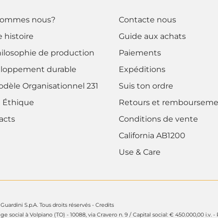
sommes nous?
Contacte nous
 histoire
Guide aux achats
hilosophie de production
Paiements
loppement durable
Expéditions
odèle Organisationnel 231
Suis ton ordre
 Éthique
Retours et rembourseme
acts
Conditions de vente
California AB1200
Use & Care
Guardini S.p.A. Tous droits réservés -
Credits
ège social à Volpiano (TO) - 10088, via Cravero n. 9 / Capital social: € 450.000,00 i.v. -