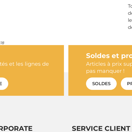
T
d
l
d
018
Soldes et pr
és et les lignes de
Articles à prix su
pas manquer !
E
SOLDES
P
RPORATE
SERVICE CLIENT