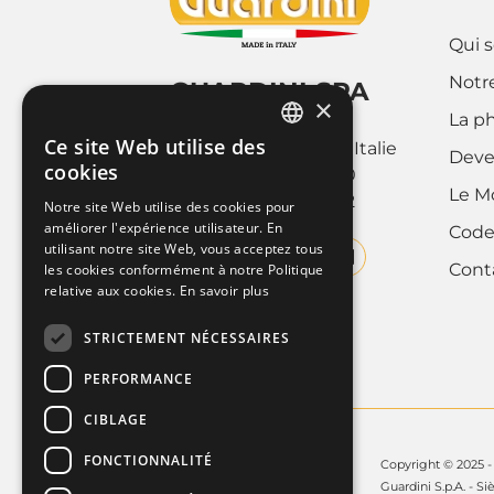
Qui 
Notre
GUARDINI SPA
×
La p
Via Cravero 9
Ce site Web utilise des
10088 Volpiano (Torino), Italie
ITALIAN
Deve
cookies
Tel. +39 011.9952890
Le M
FRENCH
Fax +39 011.9952142
Notre site Web utilise des cookies pour
améliorer l'expérience utilisateur. En
Code
ENGLISH
utilisant notre site Web, vous acceptez tous
Cont
les cookies conformément à notre Politique
relative aux cookies.
En savoir plus
STRICTEMENT NÉCESSAIRES
PERFORMANCE
CIBLAGE
FONCTIONNALITÉ
Copyright © 2025 - 
Guardini S.p.A. - Si