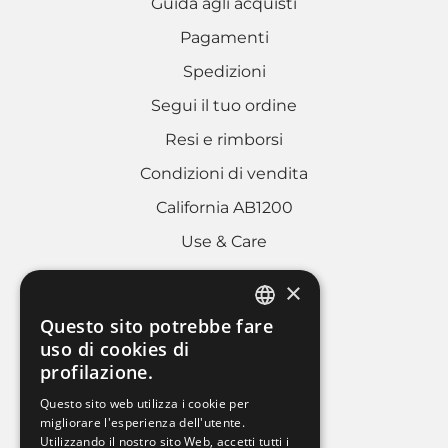
Guida agli acquisti
Pagamenti
Spedizioni
Segui il tuo ordine
Resi e rimborsi
Condizioni di vendita
California AB1200
Use & Care
×
AREA LEGALE
Questo sito potrebbe fare
ITALIAN
uso di cookies di
Cookies policy
profilazione.
FRENCH
Privacy Policy
Questo sito web utilizza i cookie per
ENGLISH
migliorare l'esperienza dell'utente.
Whistleblowing
Utilizzando il nostro sito Web, accetti tutti i