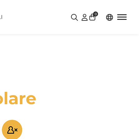
0
I
lare