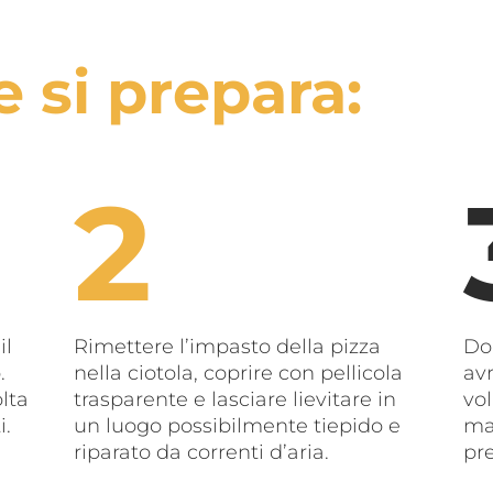
 si prepara:
il
Rimettere l’impasto della pizza
Dop
.
nella ciotola, coprire con pellicola
av
lta
trasparente e lasciare lievitare in
vo
i.
un luogo possibilmente tiepido e
man
riparato da correnti d’aria.
pr