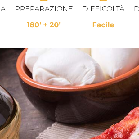
IA
PREPARAZIONE
DIFFICOLTÀ
D
180' + 20'
Facile