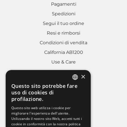
Pagamenti
Spedizioni
Segui il tuo ordine
Resi e rimborsi
Condizioni di vendita
California AB1200
Use & Care
×
AREA LEGALE
Questo sito potrebbe fare
ITALIAN
uso di cookies di
Cookies policy
profilazione.
FRENCH
Privacy Policy
Questo sito web utilizza i cookie per
ENGLISH
migliorare l'esperienza dell'utente.
Whistleblowing
Utilizzando il nostro sito Web, accetti tutti i
Dati societari
cookie in conformità con la nostra politica