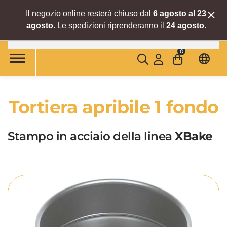
×
Il negozio online resterà chiuso dal
6 agosto al 23
agosto
. Le spedizioni riprenderanno il
24 agosto
.
Skip to main content
0
Tortiera apribile 1 fondo
Stampo in acciaio della linea
XBake