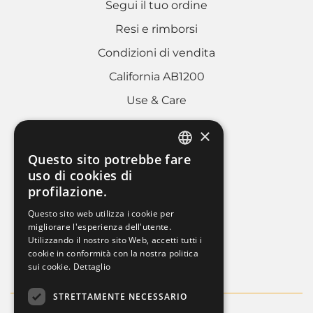
Segui il tuo ordine
Resi e rimborsi
Condizioni di vendita
California AB1200
Use & Care
×
AREA LEGALE
Questo sito potrebbe fare
ITALIAN
uso di cookies di
Cookies policy
profilazione.
FRENCH
Privacy Policy
Questo sito web utilizza i cookie per
ENGLISH
migliorare l'esperienza dell'utente.
Whistleblowing
Utilizzando il nostro sito Web, accetti tutti i
Dati societari
cookie in conformità con la nostra politica
sui cookie.
Dettaglio
STRETTAMENTE NECESSARIO