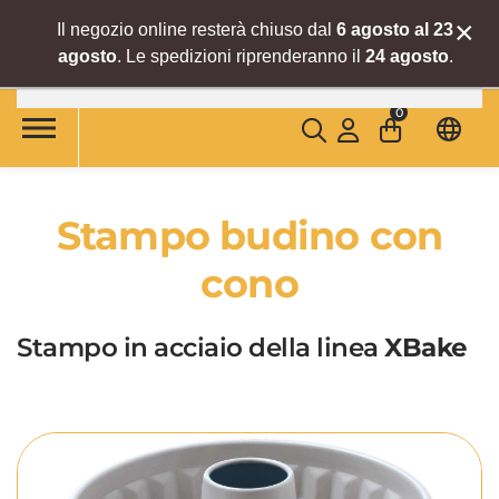
×
Il negozio online resterà chiuso dal
6 agosto al 23
agosto
. Le spedizioni riprenderanno il
24 agosto
.
Skip to main content
0
Stampo budino con
cono
Stampo in acciaio della linea
XBake