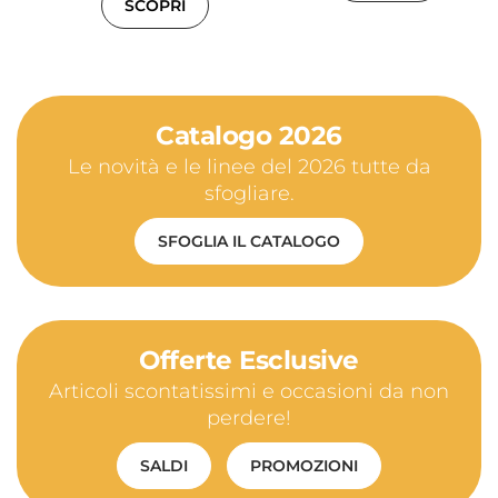
SCOPRI
Catalogo 2026
Le novità e le linee del 2026 tutte da
sfogliare.
SFOGLIA IL CATALOGO
Offerte Esclusive
Articoli scontatissimi e occasioni da non
perdere!
SALDI
PROMOZIONI