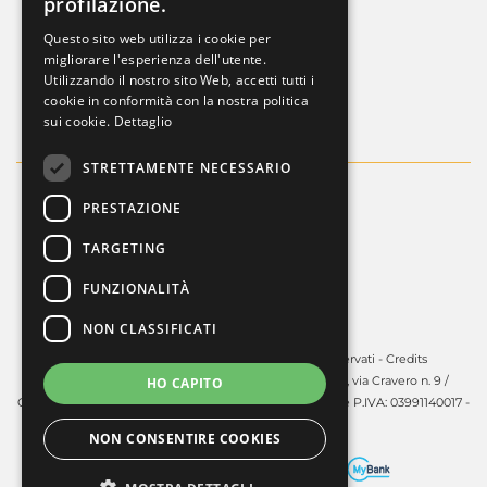
profilazione.
FRENCH
Privacy Policy
Questo sito web utilizza i cookie per
ENGLISH
migliorare l'esperienza dell'utente.
Whistleblowing
Utilizzando il nostro sito Web, accetti tutti i
Dati societari
cookie in conformità con la nostra politica
sui cookie.
Dettaglio
STRETTAMENTE NECESSARIO
PRESTAZIONE
TARGETING
FUNZIONALITÀ
NON CLASSIFICATI
Copyright © 2025 - Guardini S.p.A. Tutti i diritti riservati -
Credits
Guardini S.p.A. - Sede legale in Volpiano (TO) - 10088, via Cravero n. 9 /
HO CAPITO
Capitale sociale: € 450.000,00 i.v. - R.E.A. TO: 606141 C.F. e P.IVA: 03991140017 -
PEC:
guardinispa@pec.unonet.it
NON CONSENTIRE COOKIES