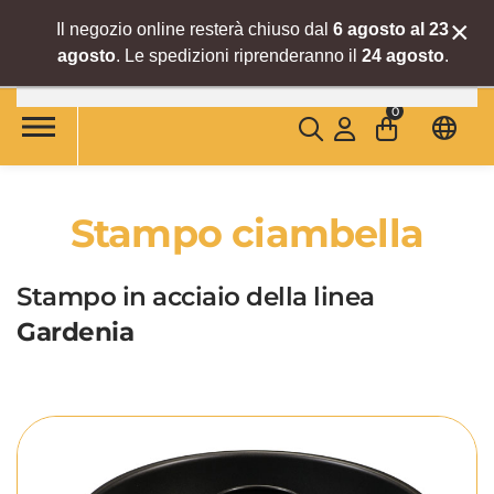
×
Il negozio online resterà chiuso dal
6 agosto al 23
agosto
. Le spedizioni riprenderanno il
24 agosto
.
Skip to main content
0
Stampo ciambella
Stampo in acciaio della linea
Gardenia