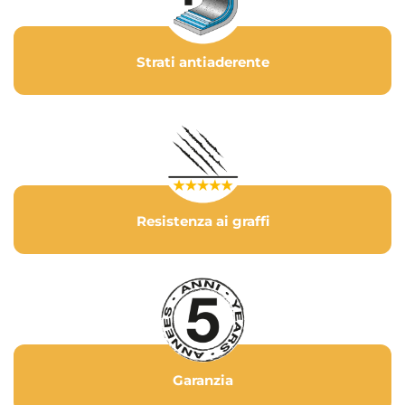
Strati antiaderente
Resistenza ai graffi
Garanzia