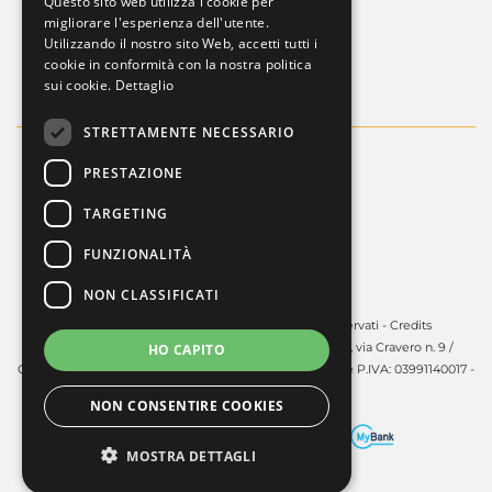
Questo sito web utilizza i cookie per
ENGLISH
migliorare l'esperienza dell'utente.
Whistleblowing
Utilizzando il nostro sito Web, accetti tutti i
Dati societari
cookie in conformità con la nostra politica
sui cookie.
Dettaglio
STRETTAMENTE NECESSARIO
PRESTAZIONE
TARGETING
FUNZIONALITÀ
NON CLASSIFICATI
Copyright © 2025 - Guardini S.p.A. Tutti i diritti riservati -
Credits
Guardini S.p.A. - Sede legale in Volpiano (TO) - 10088, via Cravero n. 9 /
HO CAPITO
Capitale sociale: € 450.000,00 i.v. - R.E.A. TO: 606141 C.F. e P.IVA: 03991140017 -
PEC:
guardinispa@pec.unonet.it
NON CONSENTIRE COOKIES
MOSTRA DETTAGLI