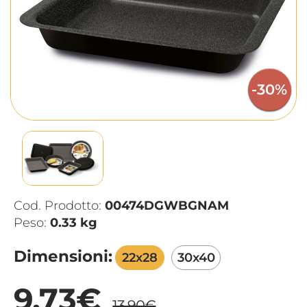
-30%
Cod. Prodotto:
00474DGWBGNAM
Peso:
0.33 kg
Dimensioni:
22x28
30x40
9,73€
13,90€