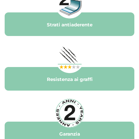
Strati antiaderente
Resistenza ai graffi
Garanzia