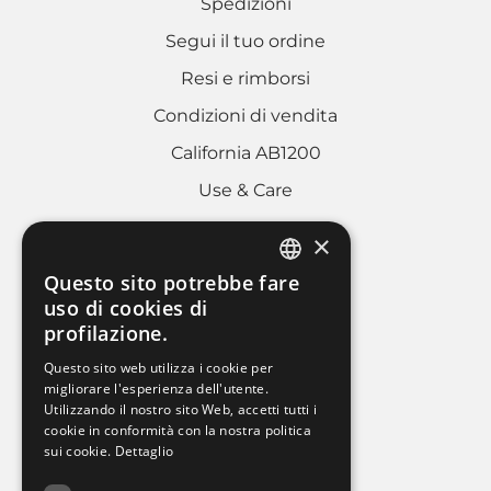
Spedizioni
Segui il tuo ordine
Resi e rimborsi
Condizioni di vendita
California AB1200
Use & Care
×
AREA LEGALE
Questo sito potrebbe fare
ITALIAN
uso di cookies di
Cookies policy
profilazione.
FRENCH
Privacy Policy
Questo sito web utilizza i cookie per
ENGLISH
migliorare l'esperienza dell'utente.
Whistleblowing
Utilizzando il nostro sito Web, accetti tutti i
Dati societari
cookie in conformità con la nostra politica
sui cookie.
Dettaglio