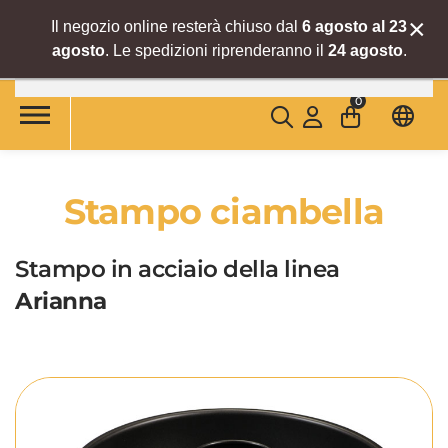
×
Il negozio online resterà chiuso dal
6 agosto al 23
agosto
. Le spedizioni riprenderanno il
24 agosto
.
Skip to main content
0
Stampo ciambella
Stampo in acciaio della linea
Arianna