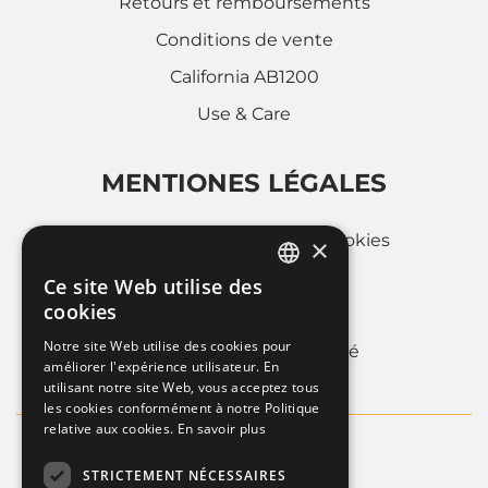
Retours et remboursements
Conditions de vente
California AB1200
Use & Care
MENTIONES LÉGALES
Politique d'utilisation des cookies
×
Privacy Policy
Ce site Web utilise des
ITALIAN
cookies
Whistleblowing
FRENCH
Notre site Web utilise des cookies pour
Informations sur la societé
améliorer l'expérience utilisateur. En
ENGLISH
utilisant notre site Web, vous acceptez tous
les cookies conformément à notre Politique
relative aux cookies.
En savoir plus
STRICTEMENT NÉCESSAIRES