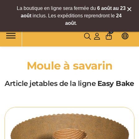
×
La boutique en ligne sera fermée du
6
août
au 23
août
inclus. Les expéditions reprendront le
24
Accéder au contenu principal
août
.
0
Moule à savarin
Article jetables de la ligne
Easy Bake