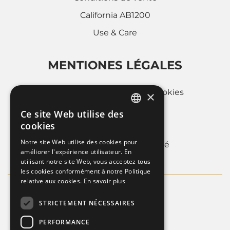
California AB1200
Use & Care
MENTIONES LÉGALES
Politique d'utilisation des cookies
×
Privacy Policy
Ce site Web utilise des
ITALIAN
cookies
Whistleblowing
FRENCH
Notre site Web utilise des cookies pour
Informations sur la societé
améliorer l'expérience utilisateur. En
ENGLISH
utilisant notre site Web, vous acceptez tous
les cookies conformément à notre Politique
relative aux cookies.
En savoir plus
STRICTEMENT NÉCESSAIRES
PERFORMANCE