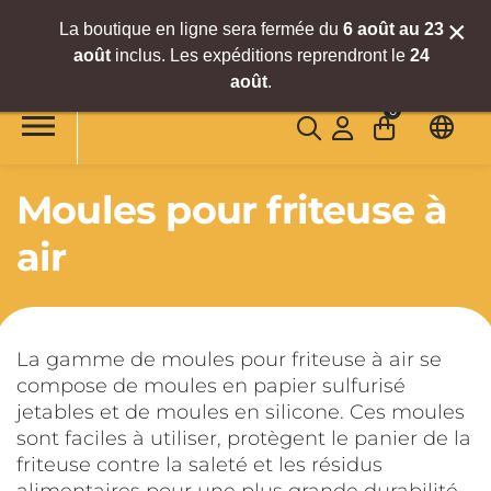
×
La boutique en ligne sera fermée du
6
août
au 23
août
inclus. Les expéditions reprendront le
24
Accéder au contenu principal
août
.
0
Moules pour friteuse à
air
La gamme de moules pour friteuse à air se
compose de moules en papier sulfurisé
jetables et de moules en silicone. Ces moules
sont faciles à utiliser, protègent le panier de la
friteuse contre la saleté et les résidus