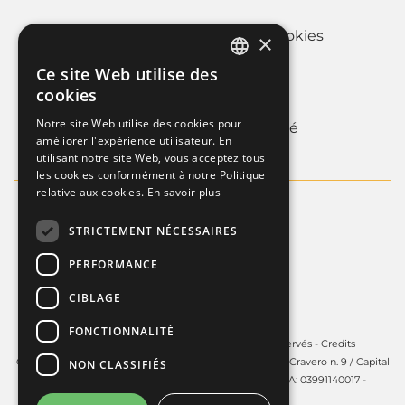
Politique d'utilisation des cookies
×
Privacy Policy
Ce site Web utilise des
ITALIAN
cookies
Whistleblowing
FRENCH
Notre site Web utilise des cookies pour
Informations sur la societé
améliorer l'expérience utilisateur. En
ENGLISH
utilisant notre site Web, vous acceptez tous
les cookies conformément à notre Politique
relative aux cookies.
En savoir plus
STRICTEMENT NÉCESSAIRES
PERFORMANCE
CIBLAGE
FONCTIONNALITÉ
Copyright © 2025 - Guardini S.p.A. Tous droits réservés -
Credits
Guardini S.p.A. - Siège social à Volpiano (TO) - 10088, via Cravero n. 9 / Capital
NON CLASSIFIÉS
social: € 450.000,00 i.v. - R.E.A. TO: 606141 C.F. e P.IVA: 03991140017 -
PEC:
guardinispa@pec.unonet.it