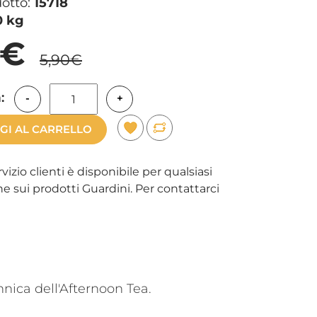
dotto:
15718
0 kg
7€
5,90€
:
-
+
GI AL CARRELLO
rvizio clienti è disponibile per qualsiasi
e sui prodotti Guardini. Per contattarci
nnica dell'Afternoon Tea.