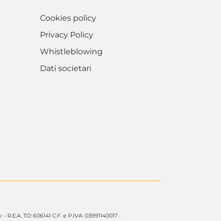
Cookies policy
Privacy Policy
Whistleblowing
Dati societari
. - R.E.A. TO: 606141 C.F. e P.IVA: 03991140017 -