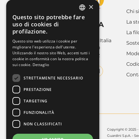
×
Chi 
Questo sito potrebbe fare
ITALIAN
La st
GUARDINI SPA
uso di cookies di
profilazione.
FRENCH
La fi
Via Cravero 9
10088 Volpiano (Torino), Italia
Questo sito web utilizza i cookie per
Soste
ENGLISH
migliorare l'esperienza dell'utente.
Tel. +39 011.9952890
Utilizzando il nostro sito Web, accetti tutti i
Model
Fax +39 011.9952142
cookie in conformità con la nostra politica
Codi
sui cookie.
Dettaglio
Cont
STRETTAMENTE NECESSARIO
PRESTAZIONE
TARGETING
FUNZIONALITÀ
NON CLASSIFICATI
Copyright © 2025 - Gu
Guardini S.p.A. - Se