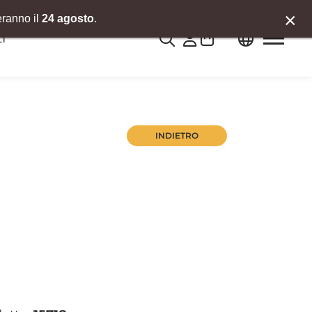
×
eranno il
24 agosto
.
0
I
INDIETRO