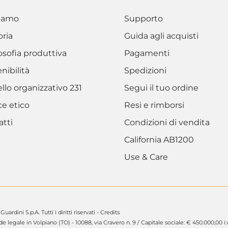
siamo
Supporto
oria
Guida agli acquisti
losofia produttiva
Pagamenti
nibilità
Spedizioni
lo organizzativo 231
Segui il tuo ordine
ce etico
Resi e rimborsi
atti
Condizioni di vendita
California AB1200
Use & Care
ardini S.p.A. Tutti i diritti riservati -
Credits
de legale in Volpiano (TO) - 10088, via Cravero n. 9 / Capitale sociale: € 450.000,00 i.v