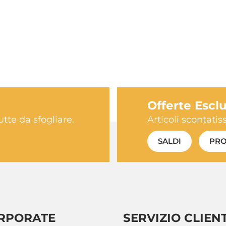
Offerte Escl
utte da sfogliare.
Articoli scontati
SALDI
PRO
RPORATE
SERVIZIO CLIENT