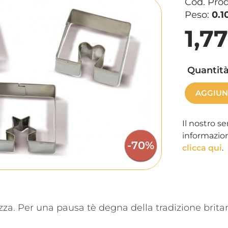
Cod. Pro
Peso:
0.1
1,7
Quantità
AGGIUN
Il nostro se
informazion
-70%
clicca qui
.
tazza. Per una pausa tè degna della tradizione brita