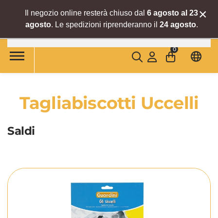
×
Il negozio online resterà chiuso dal
6 agosto al 23
agosto
. Le spedizioni riprenderanno il
24 agosto
.
Skip to main content
0
Tagliabiscotti Uccelli
Saldi