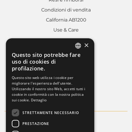
Condizioni di vendita
California AB1200
Use & Care
×
AREA LEGALE
Questo sito potrebbe fare
ITALIAN
uso di cookies di
Cookies policy
profilazione.
FRENCH
Privacy Policy
Questo sito web utilizza i cookie per
ENGLISH
migliorare l'esperienza dell'utente.
Whistleblowing
Utilizzando il nostro sito Web, accetti tutti i
Dati societari
cookie in conformità con la nostra politica
sui cookie.
Dettaglio
STRETTAMENTE NECESSARIO
PRESTAZIONE