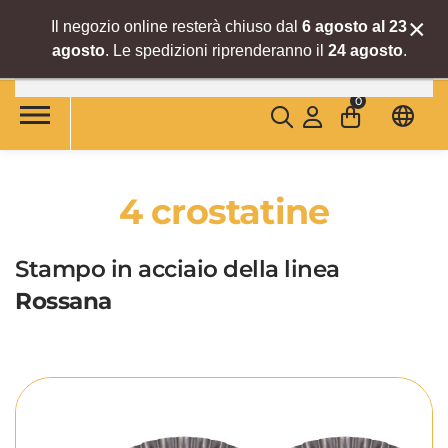
×
Il negozio online resterà chiuso dal
6 agosto al 23
agosto
. Le spedizioni riprenderanno il
24 agosto
.
Skip to main content
0
4 crostatine
Stampo in acciaio della linea
Rossana