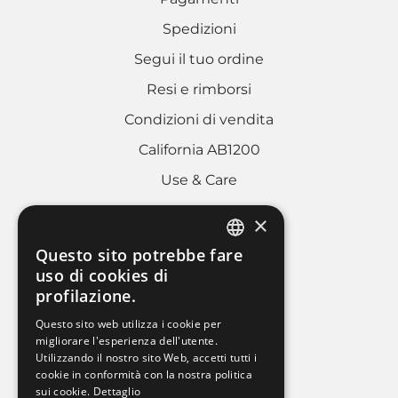
Spedizioni
Segui il tuo ordine
Resi e rimborsi
Condizioni di vendita
California AB1200
Use & Care
×
AREA LEGALE
Questo sito potrebbe fare
ITALIAN
uso di cookies di
Cookies policy
profilazione.
FRENCH
Privacy Policy
Questo sito web utilizza i cookie per
ENGLISH
migliorare l'esperienza dell'utente.
Whistleblowing
Utilizzando il nostro sito Web, accetti tutti i
Dati societari
cookie in conformità con la nostra politica
sui cookie.
Dettaglio