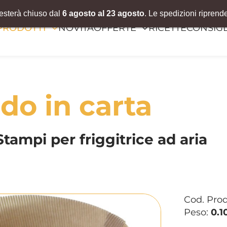
resterà chiuso dal
6 agosto al 23 agosto
. Le spedizioni riprend
PRODOTTI
NOVITÀ
OFFERTE
RICETTE
CONSIGL
do in carta
Stampi per friggitrice ad aria
Cod. Pro
Peso:
0.1