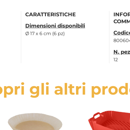
CARATTERISTICHE
INFO
COMM
Dimensioni disponibili
Codic
Ø 17 x 6 cm (6 pz)
800604
N. pez
12
pri gli altri prod