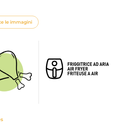
te le immagini
es