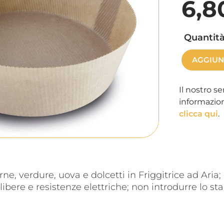
6,8
Quantità
AGGIUN
Il nostro se
informazion
clicca qui
.
arne, verdure, uova e dolcetti in Friggitrice ad Ar
bere e resistenze elettriche; non introdurre lo st