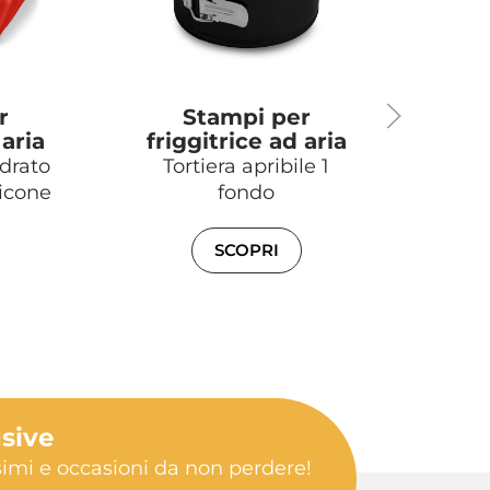
r
Stampi per
 aria
friggitrice ad aria
fri
drato
Tortiera apribile 1
Stam
licone
fondo
SCOPRI
usive
ssimi e occasioni da non perdere!