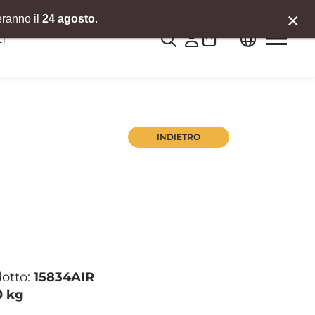
×
eranno il
24 agosto
.
0
I
INDIETRO
dotto:
15834AIR
0 kg