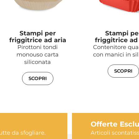
Stampi per
Stampi pe
friggitrice ad aria
friggitrice ad
Pirottoni tondi
Contenitore qua
monouso carta
con manici in si
siliconata
SCOPRI
SCOPRI
Offerte Escl
utte da sfogliare.
Articoli scontati