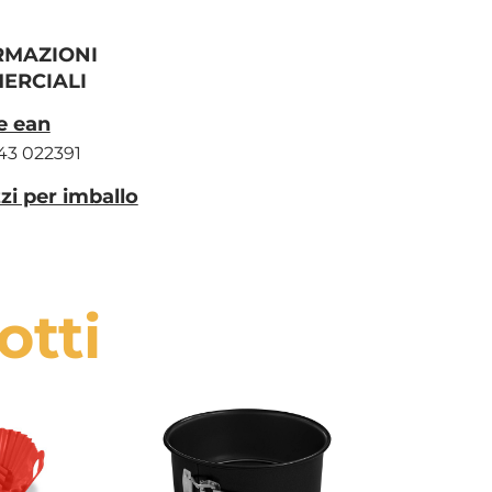
RMAZIONI
ERCIALI
e ean
3 022391
zi per imballo
otti