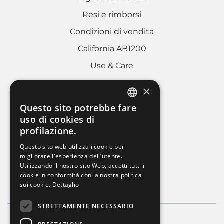
Resi e rimborsi
Condizioni di vendita
California AB1200
Use & Care
×
AREA LEGALE
Questo sito potrebbe fare
ITALIAN
uso di cookies di
Cookies policy
profilazione.
FRENCH
Privacy Policy
Questo sito web utilizza i cookie per
ENGLISH
migliorare l'esperienza dell'utente.
Whistleblowing
Utilizzando il nostro sito Web, accetti tutti i
Dati societari
cookie in conformità con la nostra politica
sui cookie.
Dettaglio
STRETTAMENTE NECESSARIO