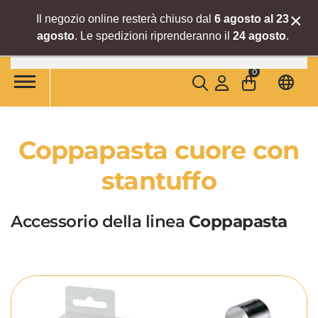
×
Il negozio online resterà chiuso dal
6 agosto al 23
agosto
. Le spedizioni riprenderanno il
24 agosto
.
Skip to main content
0
Coppapasta cuore con
stantuffo
Accessorio della linea
Coppapasta