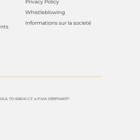
Privacy Policy
Whistleblowing
Informations sur la societé
nts
 R.E.A. TO: 606141 C.F. e P.IVA: 03991140017 -