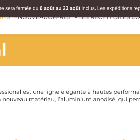
gne sera fermée du
6
août
au 23 août
inclus. Les expéditions re
ITS
NOUVEAU
OFFRES
LES RECETTES
LES CO
l
fessional est une ligne élégante à hautes performa
 un nouveau matériau, l’aluminium anodisé, qui per