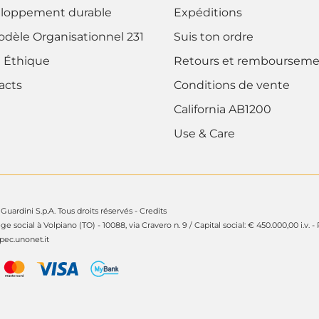
loppement durable
Expéditions
odèle Organisationnel 231
Suis ton ordre
 Éthique
Retours et rembourseme
acts
Conditions de vente
California AB1200
Use & Care
Guardini S.p.A. Tous droits réservés -
Credits
ège social à Volpiano (TO) - 10088, via Cravero n. 9 / Capital social: € 450.000,00 i.v. -
ec.unonet.it