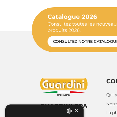
Catalogue 2026
Consultez toutes les nouveaut
produits 2026.
CONSULTEZ NOTRE CATALOGU
CO
Qui 
Notre
GUARDINI SPA
×
La p
Via Cravero 9