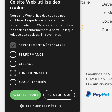
Ce site Web utilise des
10088 Volpiano (Torino), Italie
ITALIAN
Deve
cookies
Tel. +39 011.9952890
Le M
FRENCH
Fax +39 011.9952142
Notre site Web utilise des cookies pour
améliorer l'expérience utilisateur. En
Code
ENGLISH
utilisant notre site Web, vous acceptez tous
Cont
les cookies conformément à notre Politique
relative aux cookies.
En savoir plus
STRICTEMENT NÉCESSAIRES
PERFORMANCE
CIBLAGE
FONCTIONNALITÉ
Copyright © 2025 - 
Guardini S.p.A. - Si
NON CLASSIFIÉS
PEC:
guardinispa@p
ACCEPTER TOUT
REFUSER TOUT
AFFICHER LES DÉTAILS