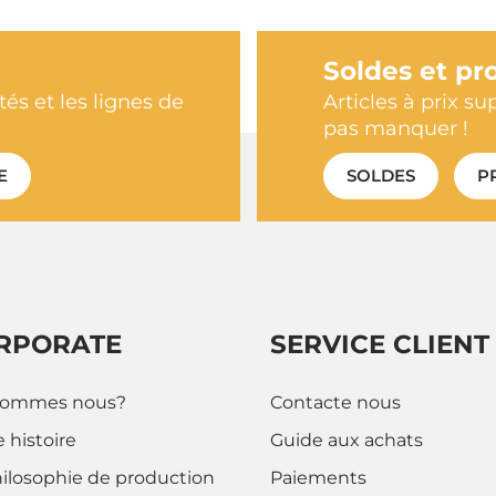
Soldes et pr
és et les lignes de
Articles à prix su
pas manquer !
E
SOLDES
P
RPORATE
SERVICE CLIENT
sommes nous?
Contacte nous
 histoire
Guide aux achats
hilosophie de production
Paiements