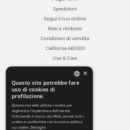
Spedizioni
Segui il tuo ordine
Resi e rimborsi
Condizioni di vendita
California AB1200
Use & Care
×
AREA LEGALE
Questo sito potrebbe fare
ITALIAN
uso di cookies di
Cookies policy
profilazione.
FRENCH
Privacy Policy
Questo sito web utilizza i cookie per
ENGLISH
migliorare l'esperienza dell'utente.
Whistleblowing
Utilizzando il nostro sito Web, accetti tutti i
Dati societari
cookie in conformità con la nostra politica
sui cookie.
Dettaglio