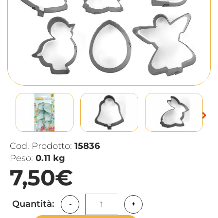
Cod. Prodotto:
15836
Peso:
0.11 kg
7,50€
Quantità:
-
+