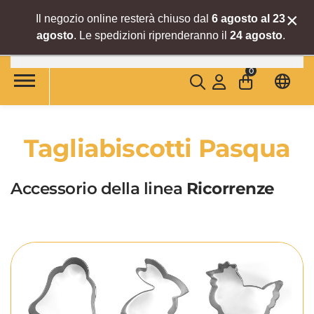
×
Il negozio online resterà chiuso dal
6 agosto al 23
agosto
. Le spedizioni riprenderanno il
24 agosto
.
Skip to main content
0
Tagliabiscotti Pasqua
Accessorio della linea
Ricorrenze