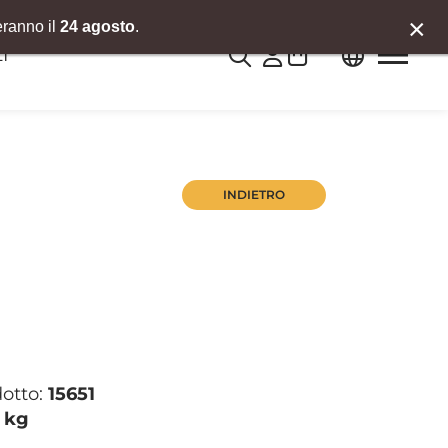
×
eranno il
24 agosto
.
0
I
INDIETRO
dotto:
15651
1 kg