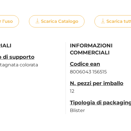
r l’uso
Scarica Catalogo
Scarica tut
IALI
INFORMAZIONI
COMMERCIALI
o di supporto
Codice ean
tagnata colorata
8006043 156515
N. pezzi per imballo
12
Tipologia di packagin
Blister