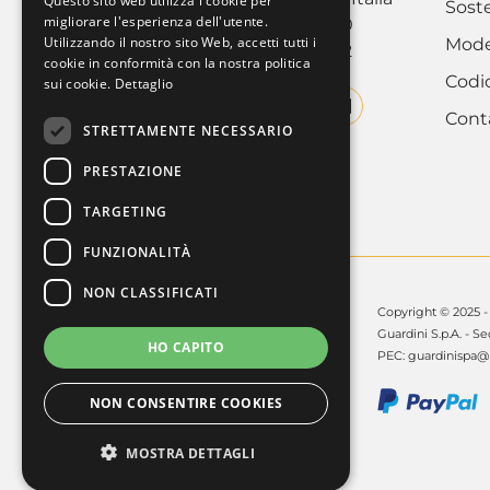
Questo sito web utilizza i cookie per
Soste
ENGLISH
migliorare l'esperienza dell'utente.
Tel. +39 011.9952890
Utilizzando il nostro sito Web, accetti tutti i
Model
Fax +39 011.9952142
cookie in conformità con la nostra politica
Codi
sui cookie.
Dettaglio
Cont
STRETTAMENTE NECESSARIO
PRESTAZIONE
TARGETING
FUNZIONALITÀ
NON CLASSIFICATI
Copyright © 2025 - Gu
Guardini S.p.A. - Se
HO CAPITO
PEC:
guardinispa@p
NON CONSENTIRE COOKIES
MOSTRA DETTAGLI