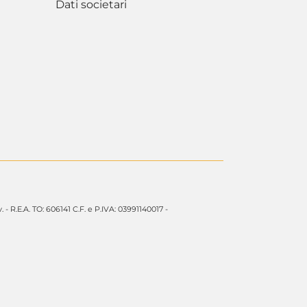
Dati societari
. - R.E.A. TO: 606141 C.F. e P.IVA: 03991140017 -