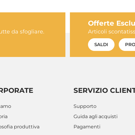
Offerte Escl
utte da sfogliare.
Articoli scontati
SALDI
PRO
RPORATE
SERVIZIO CLIENT
siamo
Supporto
oria
Guida agli acquisti
losofia produttiva
Pagamenti