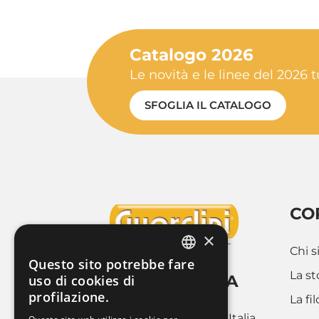
Catalogo 2026
Le novità e le linee del 2026 t
SFOGLIA IL CATALOGO
CO
×
Chi 
Questo sito potrebbe fare
ITALIAN
La st
GUARDINI SPA
uso di cookies di
profilazione.
FRENCH
La fi
Via Cravero 9
10088 Volpiano (Torino), Italia