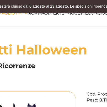
resterà chiuso dal
6 agosto al 23 agosto
. Le spedizioni riprend
PRODOTTI
NOVITÀ
OFFERTE
RICETTE
CONSIGL
tti Halloween
Ricorrenze
Cod. Pro
Peso:
0.1