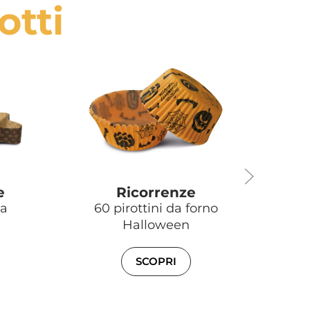
otti
e
Ricorrenze
la
60 pirottini da forno
Tagl
Halloween
SCOPRI