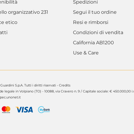
nibilità
Spedizioni
lo organizzativo 231
Segui il tuo ordine
ce etico
Resi e rimborsi
atti
Condizioni di vendita
California AB1200
Use & Care
ardini S.p.A. Tutti i diritti riservati -
Credits
de legale in Volpiano (TO) - 10088, via Cravero n. 9 / Capitale sociale: € 450.000,00 i.v
ec.unonet.it